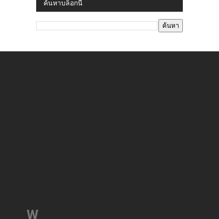
ค้นหาบล็อกนี้
W